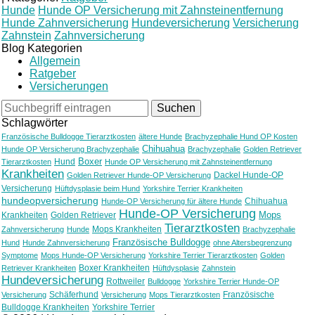
Hunde
Hunde OP Versicherung mit Zahnsteinentfernung
Hunde Zahnversicherung
Hundeversicherung
Versicherung
Zahnstein
Zahnversicherung
Blog Kategorien
Allgemein
Ratgeber
Versicherungen
Schlagwörter
Französische Bulldogge Tierarztkosten
ältere Hunde
Brachyzephalie Hund OP Kosten
Chihuahua
Hunde OP Versicherung Brachyzephalie
Brachyzephalie
Golden Retriever
Boxer
Hund
Tierarztkosten
Hunde OP Versicherung mit Zahnsteinentfernung
Krankheiten
Dackel Hunde-OP
Golden Retriever Hunde-OP Versicherung
Versicherung
Hüftdysplasie beim Hund
Yorkshire Terrier Krankheiten
hundeopversicherung
Chihuahua
Hunde-OP Versicherung für ältere Hunde
Hunde-OP Versicherung
Mops
Krankheiten
Golden Retriever
Tierarztkosten
Mops Krankheiten
Zahnversicherung
Hunde
Brachyzephalie
Französische Bulldogge
Hund
Hunde Zahnversicherung
ohne Altersbegrenzung
Symptome
Mops Hunde-OP Versicherung
Yorkshire Terrier Tierarztkosten
Golden
Boxer Krankheiten
Retriever Krankheiten
Hüftdysplasie
Zahnstein
Hundeversicherung
Rottweiler
Bulldogge
Yorkshire Terrier Hunde-OP
Schäferhund
Französische
Versicherung
Versicherung
Mops Tierarztkosten
Bulldogge Krankheiten
Yorkshire Terrier