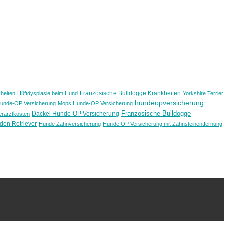
Französische Bulldogge Krankheiten
heiten
Hüftdysplasie beim Hund
Yorkshire Terrier
hundeopversicherung
Hunde-OP Versicherung
Mops Hunde-OP Versicherung
Französische Bulldogge
Dackel Hunde-OP Versicherung
erarztkosten
den Retriever
Hunde Zahnversicherung
Hunde OP Versicherung mit Zahnsteinentfernung