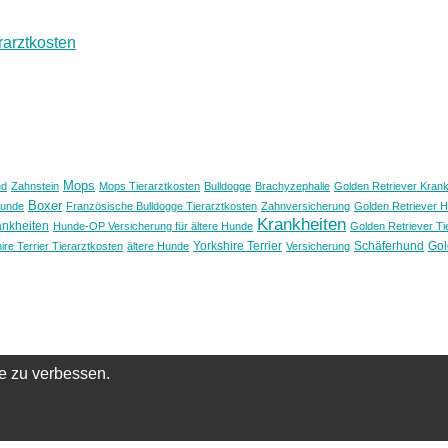
rarztkosten
Mops
nd
Zahnstein
Mops Tierarztkosten
Bulldogge
Brachyzephalie
Golden Retriever Krank
Boxer
unde
Französische Bulldogge Tierarztkosten
Zahnversicherung
Golden Retriever 
Krankheiten
ankheiten
Hunde-OP Versicherung für ältere Hunde
Golden Retriever Ti
Yorkshire Terrier
Schäferhund
Gol
ire Terrier Tierarztkosten
ältere Hunde
Versicherung
e zu verbessen.