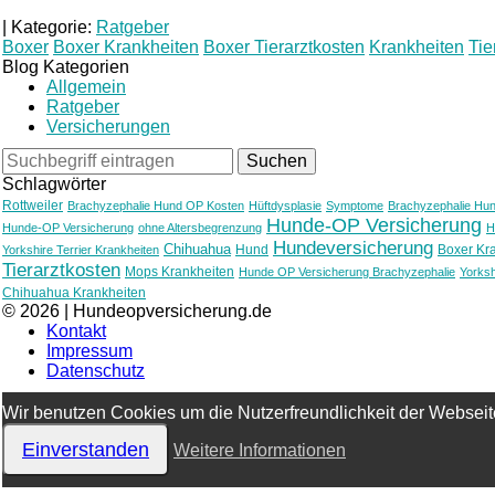
|
Kategorie:
Ratgeber
Boxer
Boxer Krankheiten
Boxer Tierarztkosten
Krankheiten
Tie
Blog Kategorien
Allgemein
Ratgeber
Versicherungen
Schlagwörter
Rottweiler
Brachyzephalie Hund OP Kosten
Hüftdysplasie
Symptome
Brachyzephalie Hu
Hunde-OP Versicherung
Hunde-OP Versicherung
ohne Altersbegrenzung
H
Hundeversicherung
Chihuahua
Hund
Boxer Kr
Yorkshire Terrier Krankheiten
Tierarztkosten
Mops Krankheiten
Hunde OP Versicherung Brachyzephalie
Yorksh
Chihuahua Krankheiten
© 2026 | Hundeopversicherung.de
Kontakt
Impressum
Datenschutz
Wir benutzen Cookies um die Nutzerfreundlichkeit der Webseit
Einverstanden
Weitere Informationen