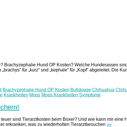
e? Brachyzephalie Hund OP Kosten? Welche Hunderassen sind
„brachys“ für „kurz“ und „kephale“ für „Kopf“ abgeleitet. Die K
d
Brachyzephalie Hund OP Kosten
Bulldogge
Chihuahua
Chih
ie
Krankheiten
Mops
Mops Krankheiten
Symptome
ichern!
 teuer sind Tierarztkosten beim Boxer? Und wie kann mir eine
oxer erkranken, was zu wiederholten Tierarztbesuchen
»»