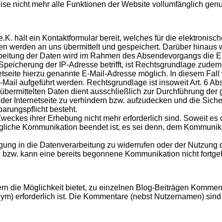
eise nicht mehr alle Funktionen der Website vollumfänglich gen
e.K. hält ein Kontaktformular bereit, welches für die elektro
 werden an uns übermittelt und gespeichert. Darüber hinaus 
rbeitung der Daten wird im Rahmen des Absendevorgangs die Ein
 Speicherung der IP-Adresse betrifft, ist Rechtsgrundlage zudem 
rnetseite hierzu genannte E-Mail-Adresse möglich. In diesem Fa
ail aufgeführt werden. Rechtsgrundlage ist insoweit Art. 6 Abs
l übermittelten Daten dient ausschließlich zur Durchführung d
er Internetseite zu verhindern bzw. aufzudecken und die Sicher
barungspflicht besteht.
weckes ihrer Erhebung nicht mehr erforderlich sind. Soweit es 
sbezügliche Kommunikation beendet ist, es sei denn, dem Kommu
ligung in die Datenverarbeitung zu widerrufen oder der Nutzung 
 bzw. kann eine bereits begonnene Kommunikation nicht fortgef
utzern die Möglichkeit bietet, zu einzelnen Blog-Beiträgen Ko
) erforderlich ist. Die Kommentare (nebst Nutzernamen) sind 