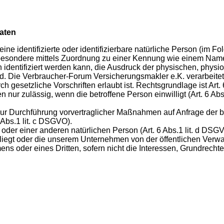
aten
ne identifizierte oder identifizierbare natürliche Person (im Fol
insbesondere mittels Zuordnung zu einer Kennung wie einem Nam
ntifiziert werden kann, die Ausdruck der physischen, physiolo
 sind. Die Verbraucher-Forum Versicherungsmakler e.K. verarbei
urch gesetzliche Vorschriften erlaubt ist. Rechtsgrundlage ist
 nur zulässig, wenn die betroffene Person einwilligt (Art. 6 Ab
zur Durchführung vorvertraglicher Maßnahmen auf Anfrage der be
 Abs.1 lit. c DSGVO).
oder einer anderen natürlichen Person (Art. 6 Abs.1 lit. d DSG
liegt oder die unserem Unternehmen von der öffentlichen Verwal
s oder eines Dritten, sofern nicht die Interessen, Grundrecht