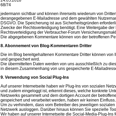
24.05.2018
68/74
jedermann sichtbar und können ihrerseits wiederum von Drit
derangegebenen E-Mailadresse und dem gewählten Nutzernamen di
DSGVO. Die Speicherung ist aus Sicherheitsgründen erforder
Zwecke der Rechtsverteidigung benötigt. Eine Weitergabe der E-
Rechtsverteidigung der Verbraucher-Forum Versicherungsmakler 
Die abgegebenen Kommentare können von der betroffenen Pers
8. Abonnement von Blog-Kommentaren Dritter
Die im Blog bereitgehaltenen Kommentare Dritter können von Ih
und gespeichert wird.
Die übermittelten Daten werden von uns ausschließlich zu di
in diesem Zusammenhang von uns gespeicherte E-Mailadresse
9. Verwendung von Social Plug-Ins
Auf unserer Internetseite haben wir Plug-Ins von sozialen Netzw
und zudem eingeloggt ist, erkennt dieses, welche konkrete Unte
Netzwerks gesammelt und dem dortigen Account der betroffene
gespeichert und verarbeitet werden, haben wir keinen Einfluss
Um zu verhindern, dass vom Betreiber des jeweiligen sozialen 
Netzwerk ausloggen. Darüber hinaus können Sie spezielle Too
Wir haben auf unserer Internetseite die Social-Media-Plug-Ins 