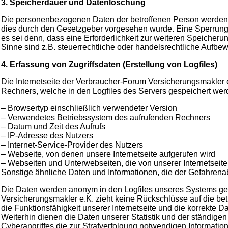
3. Speicherdauer und Datenlöschung
Die personenbezogenen Daten der betroffenen Person werden g
dies durch den Gesetzgeber vorgesehen wurde. Eine Sperrung 
es sei denn, dass eine Erforderlichkeit zur weiteren Speicheru
Sinne sind z.B. steuerrechtliche oder handelsrechtliche Aufbew
4. Erfassung von Zugriffsdaten (Erstellung von Logfiles)
Die Internetseite der Verbraucher-Forum Versicherungsmakler 
Rechners, welche in den Logfiles des Servers gespeichert wer
– Browsertyp einschließlich verwendeter Version
– Verwendetes Betriebssystem des aufrufenden Rechners
– Datum und Zeit des Aufrufs
– IP-Adresse des Nutzers
– Internet-Service-Provider des Nutzers
– Webseite, von denen unsere Internetseite aufgerufen wird
– Webseiten und Unterwebseiten, die von unserer Internetseit
Sonstige ähnliche Daten und Informationen, die der Gefahren
Die Daten werden anonym in den Logfiles unseres Systems ge
Versicherungsmakler e.K. zieht keine Rückschlüsse auf die betr
die Funktionsfähigkeit unserer Internetseite und die korrekte Da
Weiterhin dienen die Daten unserer Statistik und der ständigen
Cyberangriffes die zur Strafverfolgung notwendigen Information