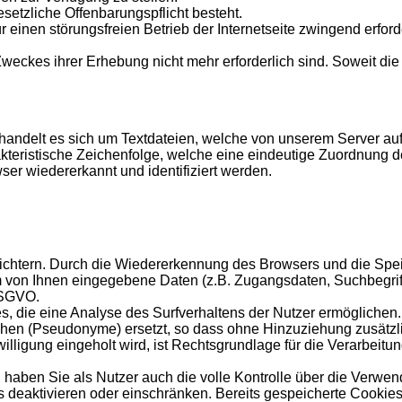
esetzliche Offenbarungspflicht besteht.
einen störungsfreien Betrieb der Internetseite zwingend erforder
weckes ihrer Erhebung nicht mehr erforderlich sind. Soweit die E
 handelt es sich um Textdateien, welche von unserem Server a
kteristische Zeichenfolge, welche eine eindeutige Zuordnung d
wser wiedererkannt und identifiziert werden.
rleichtern. Durch die Wiedererkennung des Browsers und die S
ndem von Ihnen eingegebene Daten (z.B. Zugangsdaten, Suchbegrif
 DSGVO.
es, die eine Analyse des Surfverhaltens der Nutzer ermögliche
 (Pseudonyme) ersetzt, so dass ohne Hinzuziehung zusätzliche
inwilligung eingeholt wird, ist Rechtsgrundlage für die Verarbe
haben Sie als Nutzer auch die volle Kontrolle über die Verwen
s deaktivieren oder einschränken. Bereits gespeicherte Cookie