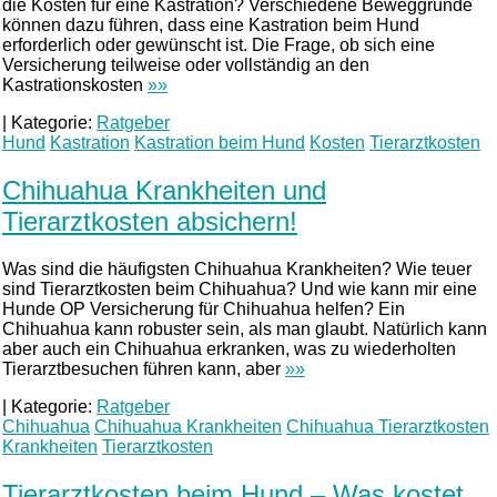
die Kosten für eine Kastration? Verschiedene Beweggründe
können dazu führen, dass eine Kastration beim Hund
erforderlich oder gewünscht ist. Die Frage, ob sich eine
Versicherung teilweise oder vollständig an den
Kastrationskosten
»»
|
Kategorie:
Ratgeber
Hund
Kastration
Kastration beim Hund
Kosten
Tierarztkosten
Chihuahua Krankheiten und
Tierarztkosten absichern!
Was sind die häufigsten Chihuahua Krankheiten? Wie teuer
sind Tierarztkosten beim Chihuahua? Und wie kann mir eine
Hunde OP Versicherung für Chihuahua helfen? Ein
Chihuahua kann robuster sein, als man glaubt. Natürlich kann
aber auch ein Chihuahua erkranken, was zu wiederholten
Tierarztbesuchen führen kann, aber
»»
|
Kategorie:
Ratgeber
Chihuahua
Chihuahua Krankheiten
Chihuahua Tierarztkosten
Krankheiten
Tierarztkosten
Tierarztkosten beim Hund – Was kostet