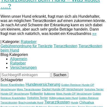
….?
Wenn unser Hund erkrankt, fragt man sich als Hundehalter,
was an möglichen Tierarztkosten auf einen zukommen könnte.
Je nach Art und Schwere der Erkrankung kann es sich dabei
um kleinere, aber auch sehr große Beträge handeln. Dann
fragt man sich natürlich, was kostet ein Kreuzbandriss
»»
|
Kategorie:
Ratgeber
Gebührenordnung für Tierärzte
Tierarztkosten
Tierarztkosten
beim Hund
Blog Kategorien
Allgemein
Ratgeber
Versicherungen
Schlagwörter
Hundeversicherung
Boxer Krankheiten
Golden Retriever Hunde-OP
Dackel Hunde-OP Versicherung
Versicherung
Mops Tierarztkosten
Yorkshire Terrier
Rottweiler
Hunde-OP Versicherung
Bulldogge
Mops Hunde-OP Versicherung
Golden
Yorkshire Terrier
Retriever Krankheiten
Hüftdysplasie beim Hund
Golden Retriever
Tierarztkosten
Chihuahua
Tierarztkosten
Brachyzephalie Hund
Hunde