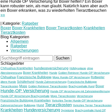
eine Hunde OP Versicherung für Boxer helfen? Ein Boxer
kann robuster sein, als man glaubt. Natürlich kann aber auch
ein Boxer erkranken, was zu wiederholten Tierarztbesuchen
»»
|
Kategorie:
Ratgeber
Boxer
Boxer Krankheiten
Boxer Tierarztkosten
Krankheiten
Tierarztkosten
Blog Kategorien
Allgemein
Ratgeber
Versicherungen
Schlagwörter
hundeopversicherung
Chihuahua Krankheiten
Hüftdysplasie
ohne
Boxer Krankheiten
Altersbegrenzung
Hunde
Golden Retriever Hunde-OP Versicherung
Chihuahua
Französische Bulldogge
Rottweiler
Mops Hunde-OP Versicherung
Schäferhund
ältere Hunde
Hunde Zahnversicherung
Französische Bulldogge
Mops
Boxer
Tierarztkosten
Golden Retriever Tierarztkosten
Brachyzephalie Hund
Hunde-OP Versicherung
Hunde OP Versicherung mit Zahnsteinentfernung
Hunde OP Versicherung Brachyzephalie
Mops Tierarztkosten
Versicherung
Französische Bulldogge Krankheiten
Yorkshire Terrier Hunde-OP Versicherung
Tierarztkosten
Hund
Zahnversicherung
Bulldogge
Yorkshire Terrier Tierarztkosten
Krankheiten
Hundeversicherung
Symptome
Brachyzephalie Hund OP