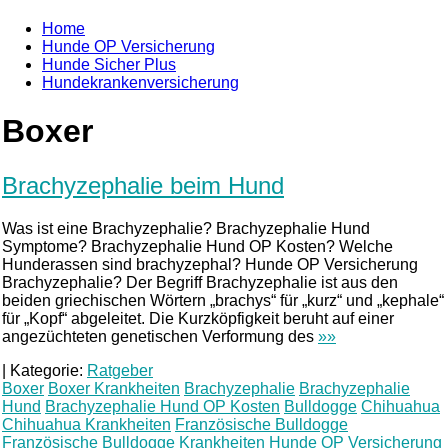
Home
Hunde OP Versicherung
Hunde Sicher Plus
Hundekrankenversicherung
Boxer
Brachyzephalie beim Hund
Was ist eine Brachyzephalie? Brachyzephalie Hund
Symptome? Brachyzephalie Hund OP Kosten? Welche
Hunderassen sind brachyzephal? Hunde OP Versicherung
Brachyzephalie? Der Begriff Brachyzephalie ist aus den
beiden griechischen Wörtern „brachys“ für „kurz“ und „kephale“
für „Kopf“ abgeleitet. Die Kurzköpfigkeit beruht auf einer
angezüchteten genetischen Verformung des
»»
|
Kategorie:
Ratgeber
Boxer
Boxer Krankheiten
Brachyzephalie
Brachyzephalie
Hund
Brachyzephalie Hund OP Kosten
Bulldogge
Chihuahua
Chihuahua Krankheiten
Französische Bulldogge
Französische Bulldogge Krankheiten
Hunde OP Versicherung