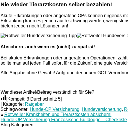
Nie wieder Tierarztkosten selber bezahlen!
Akute Erkrankungen oder angeratene OPs können nirgends mehr v
Erkrankung kann es jedoch auch schwierig werden, wenigstens f
bieten jedoch noch Lösungen an!
Absichern, auch wenn es (nicht) zu spät ist!
Bei akuten Erkrankungen oder angeratenen Operationen, zahlt
sollte man auf jeden Fall sofort für die Zukunft eine gute Vers
Alle Angabe ohne Gewähr! Aufgrund der neuen GOT Verordnung
War dieser Artikel/Beitrag verständlich für Sie?
[Kompett:
3
Durchschnitt:
5
]
|
Kategorie:
Ratgeber
Schlagwörter:
Hunde-OP Versicherung
,
Hundeversicherung
,
R
«
Rottweiler Krankheiten und Tierarztkosten absichern!
Hunde OP Versicherung Französische Bulldogge – Checkliste
Blog Kategorien