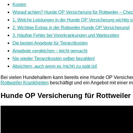
Kosten
Worauf achten? Hunde OP Versicherung für Rottweiler – Chec
1. Welche Leistungen in der Hunde OP Versicherung wichtig s
2. Wichtige Extras in der Rottweiler Hunde OP Versicherung!
3. Häufige Fehler bei Vorerkrankungen und Wartezeiten
Die besten Angebote für Tierarztkosten
Angebote vergleichen – leicht gemacht
Nie wieder Tierarztkosten selber bezahlen!
Absichern, auch wenn es (nicht) zu spät ist!
Bei vielen Hundehaltern kann bereits eine Hunde OP Versiche
Rottweiler Krankheiten
beschäftigt und ein Angebot mit einer 
Hunde OP Versicherung für Rottweiler