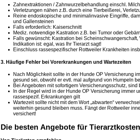
Zahnextraktionen / Zahnwurzelbehandlung einschl. Milchz
Verletzungen nähen z.B. durch eine Tierbeißerei, Verletz
Reine endoskopische und minimalinvasive Eingriffe, dami
und Gallensteinen
Falls erforderlich: Kaiserschnitt
Mediz. notwendige Kastration z.B. bei Tumor oder Gebä
Falls gewünscht: Kastration bei Scheinschwangerschaft,
Indikation ist: egal, was Ihr Tierarzt sagt!
Einschluss rassespezifischer Rottweiler Krankheiten i
3. Häufige Fehler bei Vorerkrankungen und Wartezeiten
Nach Möglichkeit sollte in der Hunde OP Versicherung im
gesund sei, obwohl er evtl. mal aufgrund von Humpeln b
Bei Angeboten mit sofortigem Versicherungsschutz, sind
In der Regel wird in der Hunde OP Versicherung immer un
rassespezif. Erkrankungen gilt
Wartezeit sollte nicht mit dem Wort „abwarten“ verwechse
weiterhin gesund bleiben muss. Fängt der Rottweiler inne
versichert!
Die besten Angebote für Tierarztkoste