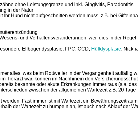
ähne ohne Leistungsgrenze und inkl. Gingivitis, Paradontitis
ung in der Natur
t Ihr Hund nicht aufgeschnitten werden muss, z.B. bei Giftein
rmutterentzündung
 Wesens- und Verhaltensveränderungen, weil dies in der Regel
nsbesondere Ellbogendysplasie, FPC, OCD,
Hüftdysplasie
, Nickh
mer alles, was beim Rottweiler in der Vergangenheit auffällig 
eim Tierarzt war, können im Nachhinein den Versicherungsschut
 bereits bekannte oder akute Erkrankungen immer raus (s.a. da
terschieden zwischen der allgemeinen Wartezeit z.B. 20 Tage –
lt werden. Fast immer ist mit Wartezeit ein Bewährungszeitrau
rhalb der Wartezeit zu humpeln an, ist auch nach Ablauf der Wa
n