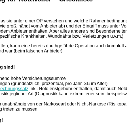
was sie unter einer OP verstehen und welche Rahmenbedingung
 (wie groß, hängt vom Anbieter ab) und der Eingriff muss unter V
dem Anbieter enthalten. Aber alles andere sind Besonderheite
ezifische Krankheiten, Wundnähte bzw. Verletzungen u.v.m.)
 kann eine bereits durchgeführte Operation auch komplett abg
nd war (beim falschen Anbieter).
g sind!
ichend hohe Versicherungssumme
en (grundsätzlich, prozentual, pro Jahr, SB im Alter)
rechnungssatz
inkl. Notdienstgebühr enthalten, damit auch Not
stik jeglicher Art (Diagnostik kann extrem teuer sein: beispi
en unabhängig von der Narkoseart oder Nicht-Narkose (Risikopa
ng treten zu müssen
g!