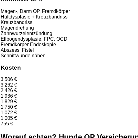
Magen-, Darm OP, Fremdkörper
Hüftdysplasie + Kreuzbandriss
Kreuzbandriss
Magendrehung
Zahnwurzelentzündung
Ellbogendysplasie, FPC, OCD
Fremdkörper Endoskopie
Abszess, Fistel
Schnittwunde nähen
Kosten
3.506 €
3.262 €
2.426 €
1.936 €
1.829 €
1.750 €
1.072 €
1.005 €
755 €
Worauf achten? Hunde OP Versicherung