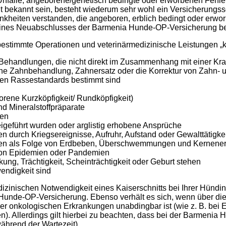
 Unfälle, angeborene/genetisch bedingte oder erworbenen Fehle
t bekannt sein, besteht wiederum sehr wohl ein Versicherungs
heiten verstanden, die angeboren, erblich bedingt oder erwo
eines Neuabschlusses der Barmenia Hunde-OP-Versicherung berei
estimmte Operationen und veterinärmedizinische Leistungen „
 Behandlungen, die nicht direkt im Zusammenhang mit einer Kra
che Zahnbehandlung, Zahnersatz oder die Korrektur von Zahn- 
gen Rassestandards bestimmt sind
ene Kurzköpfigkeit/ Rundköpfigkeit)
nd Mineralstoffpräparate
ten
igeführt wurden oder arglistig erhobene Ansprüche
 durch Kriegsereignisse, Aufruhr, Aufstand oder Gewalttätigke
llen als Folge von Erdbeben, Überschwemmungen und Kernener
von Epidemien oder Pandemien
ng, Trächtigkeit, Scheinträchtigkeit oder Geburt stehen
wendigkeit sind
edizinischen Notwendigkeit eines Kaiserschnitts bei Ihrer Hündi
 Hunde-OP-Versicherung. Ebenso verhält es sich, wenn über di
oder onkologischen Erkrankungen unabdingbar ist (wie z. B. be
 Allerdings gilt hierbei zu beachten, dass bei der Barmenia H
ährend der Wartezeit).