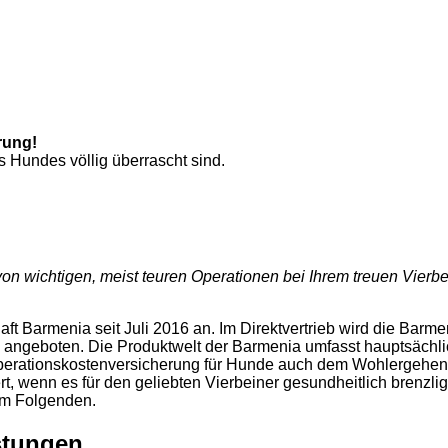
rung!
s Hundes völlig überrascht sind.
wichtigen, meist teuren Operationen bei Ihrem treuen Vierbei
ft Barmenia seit Juli 2016 an. Im Direktvertrieb wird die Barm
ngeboten. Die Produktwelt der Barmenia umfasst hauptsächli
 Operationskostenversicherung für Hunde auch dem Wohlergehe
, wenn es für den geliebten Vierbeiner gesundheitlich brenzli
 im Folgenden.
stungen