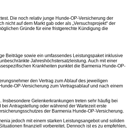
test. Die noch relativ junge Hunde-OP-Versicherung der
ch nicht auf dem Markt gab oder als „Versuchsprojekt“ der
öglichen Gründe für eine fristgerechte Kündigung die
ge Beiträge sowie ein umfassendes Leistungspaket inklusive
unbeschränkte Jahreshöchstersatzleistung. Auch mit einer
assespezifischen Krankheiten punktet die Barmenia Hunde-OP-
cherungsnehmer den Vertrag zum Ablauf des jeweiligen
e Hunde-OP-Versicherung zum Vertragsablauf und nach einem
 Insbesondere Gelenkerkrankungen treten sehr häufig bei
 bei Antragstellung oder während der Wartezeit erste
Versicherungsschutzes der Barmenia Hunde-OP-Versicherung.
rmenia jedoch mit einem starken Leistungsangebot und soliden
tuationen finanziell vorbereitet. Dennoch ist es zu empfehlen,