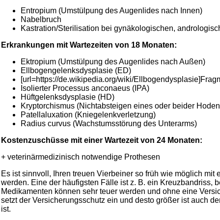
Entropium (Umstülpung des Augenlides nach Innen)
Nabelbruch
Kastration/Sterilisation bei gynäkologischen, andrologi
Erkrankungen mit Wartezeiten von 18 Monaten:
Ektropium (Umstülpung des Augenlides nach Außen)
Ellbogengelenksdysplasie (ED)
[url=https://de.wikipedia.org/wiki/Ellbogendysplasie]Frag
Isolierter Processus anconaeus (IPA)
Hüftgelenksdysplasie (HD)
Kryptorchismus (Nichtabsteigen eines oder beider Hoden
Patellaluxation (Kniegelenkverletzung)
Radius curvus (Wachstumsstörung des Unterarms)
Kostenzuschüsse mit einer Wartezeit von 24 Monaten:
+ veterinärmedizinisch notwendige Prothesen
Es ist sinnvoll, Ihren treuen Vierbeiner so früh wie möglich 
werden. Eine der häufigsten Fälle ist z. B. ein Kreuzbandri
Medikamenten können sehr teuer werden und ohne eine Versic
setzt der Versicherungsschutz ein und desto größer ist auch d
ist.