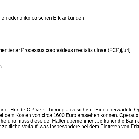
schen oder onkologischen Erkrankungen
mentierter Processus coronoideus medialis ulnae (FCP)[/url]
)
mit einer Hunde-OP-Versicherung abzusichern. Eine unerwartete 
ss, bei dem Kosten von circa 1600 Euro entstehen können. Oper
herung muss diese der Halter übernehmen. Je früher die Barm
er zeitliche Vorlauf, was insbesondere bei dem Eintreten von E