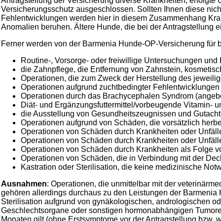
Antragstellung der Versicherung diverse Krankheiten, erfolgte
Versicherungsschutz ausgeschlossen. Sollten Ihnen diese nich
Fehlentwicklungen werden hier in diesem Zusammenhang Krank
Anomalien beruhen. Ältere Hunde, die bei der Antragstellung 
Ferner werden von der Barmenia Hunde-OP-Versicherung für b
Routine-, Vorsorge- oder freiwillige Untersuchungen und
die Zahnpflege, die Entfernung von Zahnstein, kosmetis
Operationen, die zum Zweck der Herstellung des jeweili
Operationen aufgrund zuchtbedingter Fehlentwicklungen
Operationen durch das Brachycephalen Syndrom (angebor
Diät- und Ergänzungsfuttermittel/vorbeugende Vitamin- u
die Ausstellung von Gesundheitszeugnissen und Gutach
Operationen aufgrund von Schäden, die vorsätzlich herbe
Operationen von Schäden durch Krankheiten oder Unfällen
Operationen von Schäden durch Krankheiten oder Unfä
Operationen von Schäden durch Krankheiten als Folge 
Operationen von Schäden, die in Verbindung mit der Decku
Kastration oder Sterilisation, die keine medizinische Not
Ausnahmen
: Operationen, die unmittelbar mit der veterinärm
gehören allerdings durchaus zu den Leistungen der Barmenia
Sterilisation aufgrund von gynäkologischen, andrologischen 
Geschlechtsorgane oder sonstigen hormonabhängigen Tumoren).
Monaten gilt (ohne Erstsymptome vor der Antragstellung bzw. w