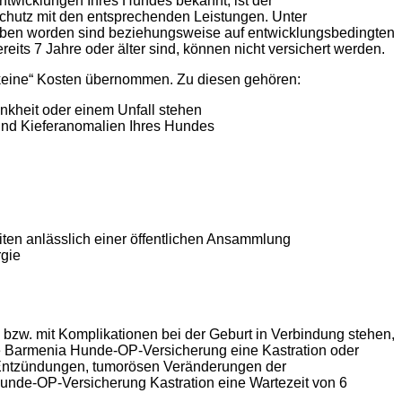
ntwicklungen Ihres Hundes bekannt, ist der
schutz mit den entsprechenden Leistungen. Unter
rben worden sind beziehungsweise auf entwicklungsbedingten
ts 7 Jahre oder älter sind, können nicht versichert werden.
keine“ Kosten übernommen. Zu diesen gehören:
nkheit oder einem Unfall stehen
und Kieferanomalien Ihres Hundes
iten anlässlich einer öffentlichen Ansammlung
gie
n bzw. mit Komplikationen bei der Geburt in Verbindung stehen,
e Barmenia Hunde-OP-Versicherung eine Kastration oder
i Entzündungen, tumorösen Veränderungen der
unde-OP-Versicherung Kastration eine Wartezeit von 6