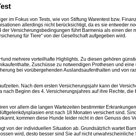
est
er im Fokus von Tests, wie von Stiftung Warentest bzw. Finanz
isationen allerdings nicht berücksichtigt, da es sie entweder no
 der Versicherungsbedingungen führt Barmenia als einen der m
sicherung für Tiere“ von der Gesellschaft aufgegeben wird.
und mehrere vorteilhafte Highlights. Zu diesen gehören günsti
nikaufenthalte, Zuschüsse zu notwendigen Prothesen und eine 
icherung bei vorübergehenden Auslandsaufenthalten und von r
laufzeiten. Nach dem ersten Versicherungsjahr kann der Versi
a nach Beginn des 4. Versicherungsjahres auf ihre Rechte, di
n vor allem die langen Wartezeiten bestimmter Erkrankungen.
üftgelenkdysplasien erst nach 18 Monaten versichert sind. Sind
ekannt, kommen diese Hunde leider nicht in den Genuss des 
t von der individuellen Situation ab. Grundsätzlich wartet Ba
sen wird, desto besser sind Sie auf nicht unwahrscheinliche Si